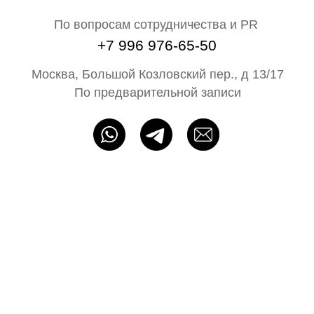
На свадьбу
Ателье
Сертификат
Блог N68
Партнёрам
ИП Байбакова Н. А. ОГРНИП: 320715400052483
Политика конфиденциальности
Оферта
Разработка сайта