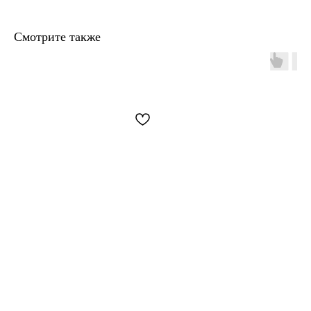
Смотрите также
+7 906 096-69-33
Написать WhatsApp
Написать в Telegram
По вопросам сотрудничества и PR
+7 996 976-65-50
Москва, Большой Козловский пер., д 13/17
По предварительной записи