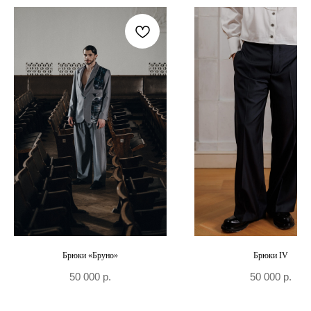
+7 906 096-69-33
Написать WhatsApp
Написать в Telegram
По вопросам сотрудничества и PR
+7 996 976-65-50
Москва, Большой Козловский пер., д 13/17
По предварительной записи
Брюки «Бруно»
Брюки IV
50 000
р.
50 000
р.