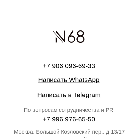
О бренде
Главная
Каталог
На свадьбу
Ателье
Сертификат
Блог N68
Партнёрам