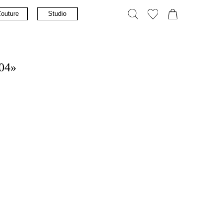
tudio
04»