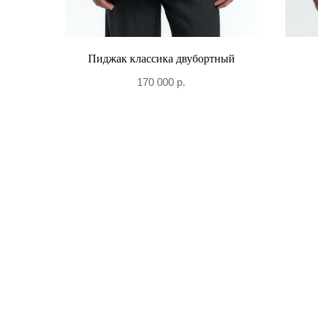
Пиджак классика двубортный
170 000
р.
+7 906 096-69-33
Написать WhatsApp
Написать в Telegram
По вопросам сотрудничества и PR
+7 996 976-65-50