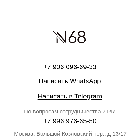
О бренде
Главная
Каталог
На свадьбу
Ателье
Сертификат
Блог N68
Партнёрам