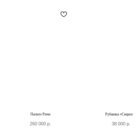
+7 906 096-69-33
Написать WhatsApp
Написать в Telegram
По вопросам сотрудничества и PR
+7 996 976-65-50
Москва, Большой Козловский пер., д 13/17
По предварительной записи
Пальто Ричи
Рубашка «Сицилия»
260 000
р.
38 000
р.