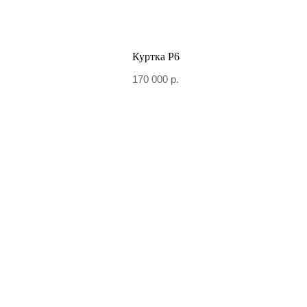
Куртка Р6
170 000
р.
+7 906 096-69-33
Написать WhatsApp
Написать в Telegram
По вопросам сотрудничества и PR
+7 996 976-65-50