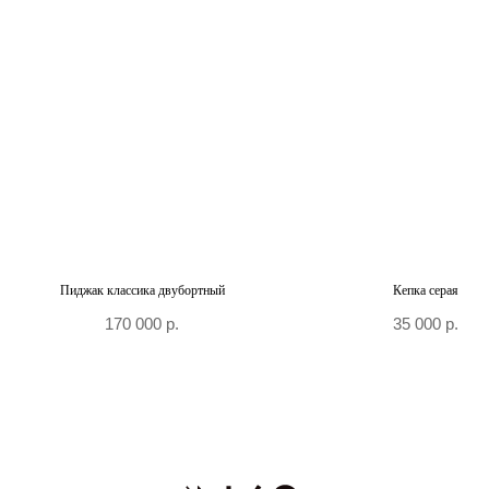
+7 906 096-69-33
Написать WhatsApp
Написать в Telegram
По вопросам сотрудничества и PR
+7 996 976-65-50
Москва, Большой Козловский пер., д 13/17
По предварительной записи
Пиджак классика двубортный
Кепка серая
170 000
р.
35 000
р.