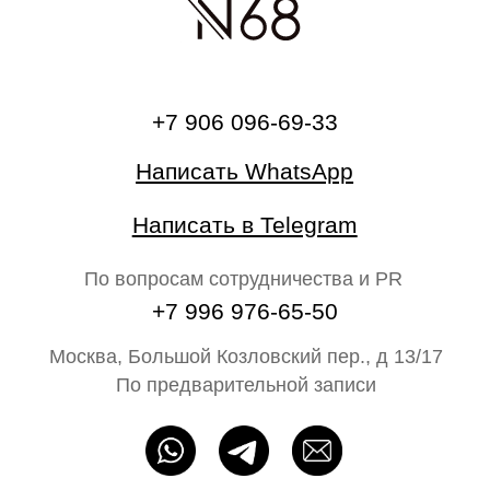
О бренде
Главная
Каталог
На свадьбу
Ателье
Сертификат
Блог N68
Партнёрам
ИП Байбакова Н. А. ОГРНИП: 320715400052483