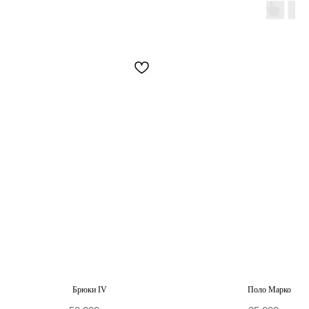
+7 906 096-69-33
Написать WhatsApp
Написать в Telegram
По вопросам сотрудничества и PR
+7 996 976-65-50
Москва, Большой Козловский пер., д 13/17
По предварительной записи
Брюки IV
Поло Марко