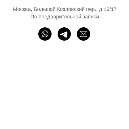
Блог N68
Партнёрам
ИП Байбакова Н. А. ОГРНИП: 320715400052483
Политика конфиденциальности
Оферта
Разработка сайта