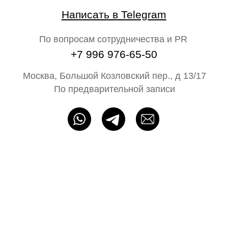
О бренде
Главная
Каталог
На свадьбу
Ателье
Сертификат
Блог N68
Партнёрам
ИП Байбакова Н. А. ОГРНИП: 320715400052483
Политика конфиденциальности
Оферта
Разработка сайта