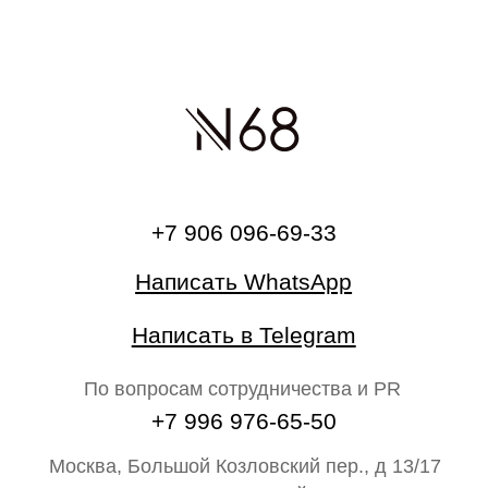
О бренде
Главная
Каталог
На свадьбу
Ателье
Сертификат
Блог N68
Партнёрам