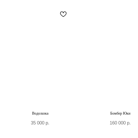
+7 906 096-69-33
Написать WhatsApp
Написать в Telegram
По вопросам сотрудничества и PR
+7 996 976-65-50
Москва, Большой Козловский пер., д 13/17
По предварительной записи
Водолазка
Бомбер Юки
35 000
р.
160 000
р.