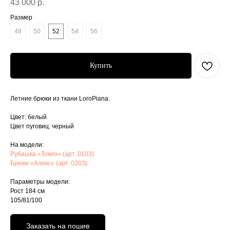
43 000
р.
Размер
48
50
52
54
56
Купить
Летние брюки из ткани LoroPiana.
Цвет: белый
Цвет пуговиц: черный
На модели:
Рубашка «Токио» (арт. 0103)
Брюки «Алекс» (арт. 0203)
Параметры модели:
Рост 184 см
105/81/100
Заказать на пошив