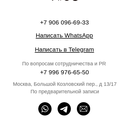
О бренде
Главная
Каталог
На свадьбу
Ателье
Сертификат
Блог N68
Партнёрам
ИП Байбакова Н. А. ОГРНИП: 320715400052483
Политика конфиденциальности
Оферта
Разработка сайта