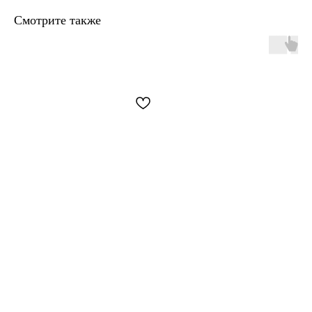
Смотрите также
+7 906 096-69-33
Написать WhatsApp
Написать в Telegram
По вопросам сотрудничества и PR
+7 996 976-65-50
Москва, Большой Козловский пер., д 13/17
По предварительной записи