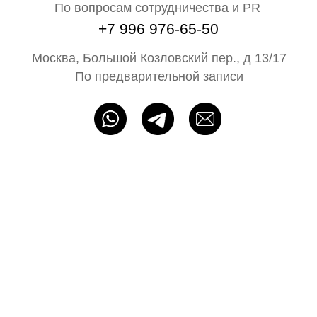
На свадьбу
Ателье
Сертификат
Блог N68
Партнёрам
ИП Байбакова Н. А. ОГРНИП: 320715400052483
Политика конфиденциальности
Оферта
Разработка сайта