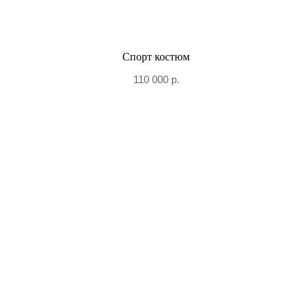
Спорт костюм
110 000
р.
+7 906 096-69-33
Написать WhatsApp
Написать в Telegram
По вопросам сотрудничества и PR
+7 996 976-65-50