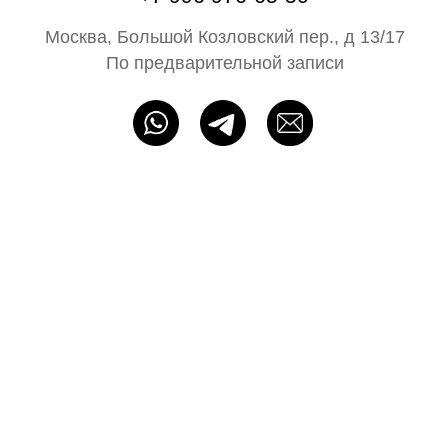
О бренде
Главная
Каталог
На свадьбу
Ателье
Сертификат
Блог N68
Партнёрам
ИП Байбакова Н. А. ОГРНИП: 320715400052483
Политика конфиденциальности
Оферта
Разработка сайта