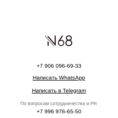
О бренде
Главная
Каталог
На свадьбу
Ателье
Сертификат
Блог N68
Партнёрам