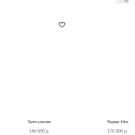
+7 906 096-69-33
Написать WhatsApp
Написать в Telegram
По вопросам сотрудничества и PR
+7 996 976-65-50
Москва, Большой Козловский пер., д 13/17
По предварительной записи
Тренч классика
Пиджак Айси
140 000
р.
170 000
р.