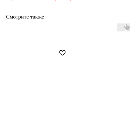
Смотрите также
+7 906 096-69-33
Написать WhatsApp
Написать в Telegram
По вопросам сотрудничества и PR
+7 996 976-65-50
Москва, Большой Козловский пер., д 13/17
По предварительной записи