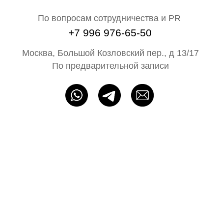
На свадьбу
Ателье
Сертификат
Блог N68
Партнёрам
ИП Байбакова Н. А. ОГРНИП: 320715400052483
Политика конфиденциальности
Оферта
Разработка сайта