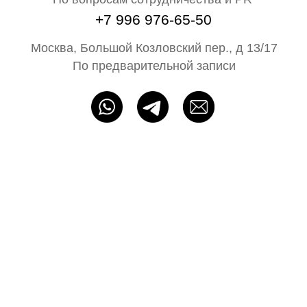
Блог N68
Партнёрам
ИП Байбакова Н. А. ОГРНИП: 320715400052483
Политика конфиденциальности
Оферта
Разработка сайта