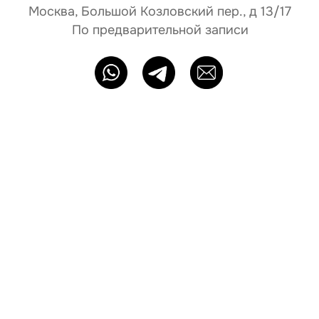
О бренде
Главная
Каталог
На свадьбу
Ателье
Сертификат
Блог N68
Партнёрам
ИП Байбакова Н. А. ОГРНИП: 320715400052483
Политика конфиденциальности
Оферта
Разработка сайта