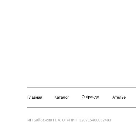
О бренде
На свад
Главная
Каталог
Ателье
ИП Байбакова Н. А. ОГРНИП: 320715400052483