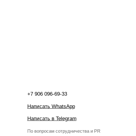
+7 906 096-69-33
Написать WhatsApp
Написать в Telegram
По вопросам сотрудничества и PR
+7 996 976-65-50
Москва, Большой Козловский пер., д 13/17
По предварительной записи